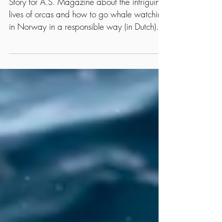
Onvergetelijke ontmoetingen op 70 graden
noord
Story for A.S. Magazine about the intriguing
lives of orcas and how to go whale watching
in Norway in a responsible way (in Dutch)...